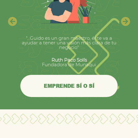
"...Guido es un gran maestro, él te va a
ayudar a tener una visión más clara de tu
negocio"
Ruth Paco Solís
Fundadora de Munaqui
EMPRENDE SÍ O SÍ